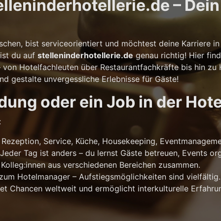
leninderhotellerie.de – Dein 
!
schen, bist serviceorientiert und möchtest deine Karriere 
ist du auf
stelleninderhotellerie.de
genau richtig! Hier fin
– von Hotelfachleuten über Restaurantfachkräfte bis hin z
und gestalte unvergessliche Erlebnisse für Gäste!
ung oder ein Job in der Hote
:
Rezeption, Service, Küche, Housekeeping, Eventmanageme
Jeder Tag ist anders – du lernst Gäste betreuen, Events o
 Kolleg:innen aus verschiedenen Bereichen zusammen.
um Hotelmanager – Aufstiegsmöglichkeiten sind vielfältig.
net Chancen weltweit und ermöglicht interkulturelle Erfahru