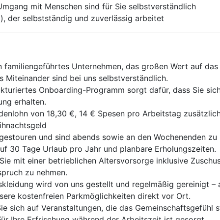
Umgang mit Menschen sind für Sie selbstverständlich
), der selbstständig und zuverlässig arbeitet
n familiengeführtes Unternehmen, das großen Wert auf das W
 Miteinander sind bei uns selbstverständlich.
kturiertes Onboarding-Programm sorgt dafür, dass Sie sic
ung erhalten.
enlohn von 18,30 €, 14 € Spesen pro Arbeitstag zusätzlic
ihnachtsgeld
gestouren und sind abends sowie an den Wochenenden zu H
auf 30 Tage Urlaub pro Jahr und planbare Erholungszeiten.
Sie mit einer betrieblichen Altersvorsorge inklusive Zuschu
spruch zu nehmen.
skleidung wird von uns gestellt und regelmäßig gereinigt – al
ere kostenfreien Parkmöglichkeiten direkt vor Ort.
ie sich auf Veranstaltungen, die das Gemeinschaftsgefühl s
ür Ihre Erfrischung während der Arbeitszeit ist gesorgt.