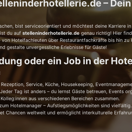
leninderhotellerie.de – Dein 
!
schen, bist serviceorientiert und möchtest deine Karriere 
ist du auf
stelleninderhotellerie.de
genau richtig! Hier fin
– von Hotelfachleuten über Restaurantfachkräfte bis hin z
und gestalte unvergessliche Erlebnisse für Gäste!
ung oder ein Job in der Hote
:
Rezeption, Service, Küche, Housekeeping, Eventmanageme
Jeder Tag ist anders – du lernst Gäste betreuen, Events o
 Kolleg:innen aus verschiedenen Bereichen zusammen.
um Hotelmanager – Aufstiegsmöglichkeiten sind vielfältig.
net Chancen weltweit und ermöglicht interkulturelle Erfahru