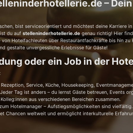
leninderhotellerie.de – Dein 
!
schen, bist serviceorientiert und möchtest deine Karriere 
ist du auf
stelleninderhotellerie.de
genau richtig! Hier fin
– von Hotelfachleuten über Restaurantfachkräfte bis hin z
und gestalte unvergessliche Erlebnisse für Gäste!
ung oder ein Job in der Hote
:
Rezeption, Service, Küche, Housekeeping, Eventmanageme
Jeder Tag ist anders – du lernst Gäste betreuen, Events o
 Kolleg:innen aus verschiedenen Bereichen zusammen.
um Hotelmanager – Aufstiegsmöglichkeiten sind vielfältig.
net Chancen weltweit und ermöglicht interkulturelle Erfahru